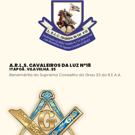
A.R.L.S. CAVALEIROS DA LUZ Nº18
ITAPOÃ . VILA VELHA . ES
Benemérita do Supremo Conselho do Grau 33 do R.E.A.A.