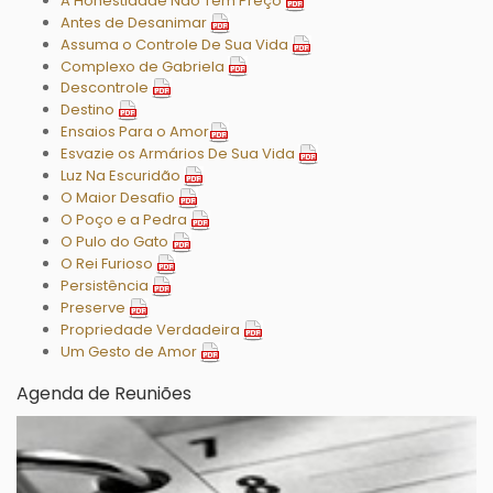
A Honestidade Não Tem Preço
Antes de Desanimar
Assuma o Controle De Sua Vida
Complexo de Gabriela
Descontrole
Destino
Ensaios Para o Amor
Esvazie os Armários De Sua Vida
Luz Na Escuridão
O Maior Desafio
O Poço e a Pedra
O Pulo do Gato
O Rei Furioso
Persistência
Preserve
Propriedade Verdadeira
Um Gesto de Amor
Agenda de Reuniões