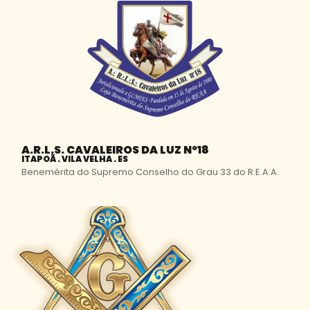
A.R.L.S. CAVALEIROS DA LUZ Nº18
ITAPOÃ . VILA VELHA . ES
Benemérita do Supremo Conselho do Grau 33 do R.E.A.A.